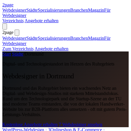
2page
Webdesigner
Städte
Spezialisierungen
Branchen
Magazin
Für
Webdesigner
Verzeichnis
Angebote erhalten
2page
Webdesigner
Städte
Spezialisierungen
Branchen
Magazin
Für
Webdesigner
Zum Verzeichnis
Angebote erhalten
Start
/
Städte
/
Dortmund
Digital- und Technologiestandort im Herzen des Ruhrgebiets
Webdesigner in Dortmund
Dortmund und das Ruhrgebiet bieten ein wachsendes Netz an
Digital- und Webdesign-Studios mit starkem Mittelstandsfokus.
Rund um den Technologiepark und die Startup-Szene an der TU
sind moderne Teams entstanden, die von der lokalen Handwerker-
Website bis zur B2B-Plattform alles umsetzen - oft mit gutem Preis-
Leistungs-Verhältnis.
Kostenlose Angebote erhalten
7 Webdesigner ansehen
WordPress-Webdesign
· 3
Onlineshop & E-Commerce
·