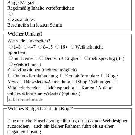
Blog / Magazin
Regelmäßig Inhalte veröffentlichen
Etwas anderes
Beschreib's im letzten Schritt
Welcher Umfang?
Wie viele Unterseiten?
1–3
4–7
8–15
16+
Weiß ich nicht
Sprachen
nur Deutsch
Deutsch + Englisch
mehrsprachig (3+)
Weiß ich nicht
Zusatzfunktionen (mehrere möglich)
Online-Terminbuchung
Kontaktformulare
Blog /
News
Newsletter-Anmeldung
Shop / Zahlungen
Mitgliederbereich
Mehrsprachig
Karten / Anfahrt
Gibt es schon eine Website?
(optional)
Welches Budget hast du im Kopf?
Eine ehrliche Einschätzung hilft uns, dir passende Webdesigner
zuzuordnen - auch ein kleiner Rahmen führt oft zu einer
eleganten Lösung.