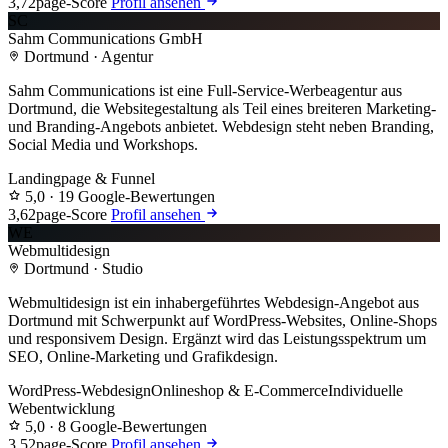
3,7
2page-Score
Profil ansehen
SC
Sahm Communications GmbH
Dortmund · Agentur
Sahm Communications ist eine Full-Service-Werbeagentur aus
Dortmund, die Websitegestaltung als Teil eines breiteren Marketing-
und Branding-Angebots anbietet. Webdesign steht neben Branding,
Social Media und Workshops.
Landingpage & Funnel
5,0
· 19 Google-Bewertungen
3,6
2page-Score
Profil ansehen
WE
Webmultidesign
Dortmund · Studio
Webmultidesign ist ein inhabergeführtes Webdesign-Angebot aus
Dortmund mit Schwerpunkt auf WordPress-Websites, Online-Shops
und responsivem Design. Ergänzt wird das Leistungsspektrum um
SEO, Online-Marketing und Grafikdesign.
WordPress-Webdesign
Onlineshop & E-Commerce
Individuelle
Webentwicklung
5,0
· 8 Google-Bewertungen
3,5
2page-Score
Profil ansehen