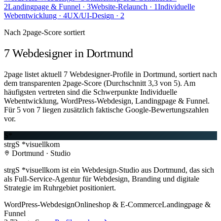
2
Landingpage & Funnel
· 3
Website-Relaunch
· 1
Individuelle
Webentwicklung
· 4
UX/UI-Design
· 2
Nach 2page-Score sortiert
7 Webdesigner in Dortmund
2page listet aktuell 7 Webdesigner-Profile in Dortmund, sortiert nach
dem transparenten 2page-Score (Durchschnitt 3,3 von 5). Am
häufigsten vertreten sind die Schwerpunkte Individuelle
Webentwicklung, WordPress-Webdesign, Landingpage & Funnel.
Für 5 von 7 liegen zusätzlich faktische Google-Bewertungszahlen
vor.
S*
strgS *visuellkom
Dortmund · Studio
strgS *visuellkom ist ein Webdesign-Studio aus Dortmund, das sich
als Full-Service-Agentur für Webdesign, Branding und digitale
Strategie im Ruhrgebiet positioniert.
WordPress-Webdesign
Onlineshop & E-Commerce
Landingpage &
Funnel