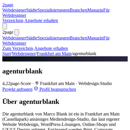
2page
Webdesigner
Städte
Spezialisierungen
Branchen
Magazin
Für
Webdesigner
Verzeichnis
Angebote erhalten
2page
Webdesigner
Städte
Spezialisierungen
Branchen
Magazin
Für
Webdesigner
Zum Verzeichnis
Angebote erhalten
Start
/
Webdesigner
/
Frankfurt am Main
/
agenturblank
AG
agenturblank
4,2
2page-Score
·
Frankfurt am Main
·
Webdesign-Studio
Projekt anfragen
Profil beanspruchen
Über agenturblank
Die agenturblank von Marco Blank ist ein in Frankfurt am Main
(Cassellapark) ansässiges Mediendesign-Studio, das laut eigener
Website Webdesign, WordPress-Lösungen, Online-Shops und
UX/UI-Design anbietet. Ergänzend werden Print, Corporate