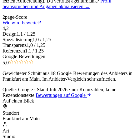
letzten Aufbereitung). Du vertrittst agenturblank?
Profil
beanspruchen und Angaben aktualisieren →
2page-Score
Wie wird bewertet?
4,2
Design
1,1
/ 1,25
Spezialisierung
1,0
/ 1,25
Transparenz
1,0
/ 1,25
Referenzen
1,1
/ 1,25
Google-Bewertungen
5,0
Gewichteter Schnitt aus
18
Google-Bewertungen des Anbieters in
Frankfurt am Main. Im Anbieter-Vergleich
sehr zufrieden
.
Quelle: Google · Stand Juli 2026 · nur Kennzahlen, keine
Rezensionstexte
Bewertungen auf Google
Auf einen Blick
Standort
Frankfurt am Main
Art
Studio