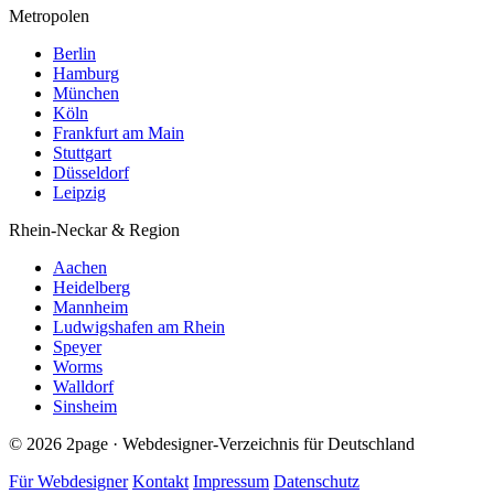
Metropolen
Berlin
Hamburg
München
Köln
Frankfurt am Main
Stuttgart
Düsseldorf
Leipzig
Rhein-Neckar & Region
Aachen
Heidelberg
Mannheim
Ludwigshafen am Rhein
Speyer
Worms
Walldorf
Sinsheim
© 2026 2page · Webdesigner-Verzeichnis für Deutschland
Für Webdesigner
Kontakt
Impressum
Datenschutz