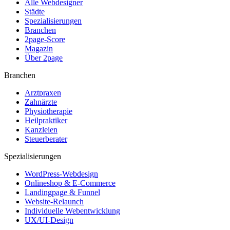
Alle Webdesigner
Städte
Spezialisierungen
Branchen
2page-Score
Magazin
Über 2page
Branchen
Arztpraxen
Zahnärzte
Physiotherapie
Heilpraktiker
Kanzleien
Steuerberater
Spezialisierungen
WordPress-Webdesign
Onlineshop & E-Commerce
Landingpage & Funnel
Website-Relaunch
Individuelle Webentwicklung
UX/UI-Design