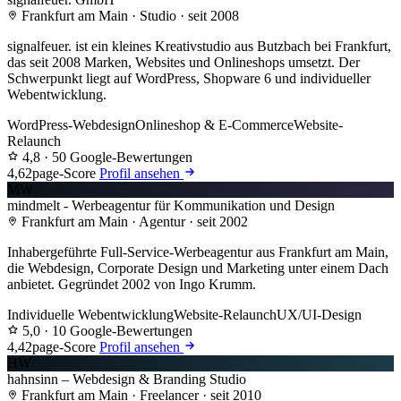
Frankfurt am Main · Studio · seit 2008
signalfeuer. ist ein kleines Kreativstudio aus Butzbach bei Frankfurt,
das seit 2008 Marken, Websites und Onlineshops umsetzt. Der
Schwerpunkt liegt auf WordPress, Shopware 6 und individueller
Webentwicklung.
WordPress-Webdesign
Onlineshop & E-Commerce
Website-
Relaunch
4,8
· 50 Google-Bewertungen
4,6
2page-Score
Profil ansehen
MW
mindmelt - Werbeagentur für Kommunikation und Design
Frankfurt am Main · Agentur · seit 2002
Inhabergeführte Full-Service-Werbeagentur aus Frankfurt am Main,
die Webdesign, Corporate Design und Marketing unter einem Dach
anbietet. Gegründet 2002 von Ingo Krumm.
Individuelle Webentwicklung
Website-Relaunch
UX/UI-Design
5,0
· 10 Google-Bewertungen
4,4
2page-Score
Profil ansehen
HW
hahnsinn – Webdesign & Branding Studio
Frankfurt am Main · Freelancer · seit 2010