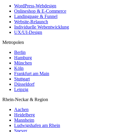
WordPress-Webdesign
Onlineshop & E-Commerce
Landingpage & Funnel
Website-Relaunch
Individuelle Webentwicklung
UX/UI-Design
Metropolen
Berlin
Hamburg
München
Köln
Frankfurt am Main
Stuttgart
Düsseldorf
Leipzig
Rhein-Neckar & Region
Aachen
Heidelberg
Mannheim
Ludwigshafen am Rhein
Speyer