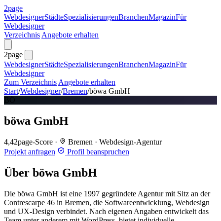
2page
Webdesigner
Städte
Spezialisierungen
Branchen
Magazin
Für
Webdesigner
Verzeichnis
Angebote erhalten
2page
Webdesigner
Städte
Spezialisierungen
Branchen
Magazin
Für
Webdesigner
Zum Verzeichnis
Angebote erhalten
Start
/
Webdesigner
/
Bremen
/
böwa GmbH
BÖ
böwa GmbH
4,4
2page-Score
·
Bremen
·
Webdesign-Agentur
Projekt anfragen
Profil beanspruchen
Über böwa GmbH
Die böwa GmbH ist eine 1997 gegründete Agentur mit Sitz an der
Contrescarpe 46 in Bremen, die Softwareentwicklung, Webdesign
und UX-Design verbindet. Nach eigenen Angaben entwickelt das
Team unter anderem mit WordPress, bietet individuelle