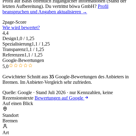
Profil auf Basis öffentlich zugänglicher Informationen (Stand der
letzten Aufbereitung). Du vertrittst böwa GmbH?
Profil
beanspruchen und Angaben aktualisieren →
2page-Score
Wie wird bewertet?
4,4
Design
1,0
/ 1,25
Spezialisierung
1,1
/ 1,25
Transparenz
1,1
/ 1,25
Referenzen
1,1
/ 1,25
Google-Bewertungen
5,0
Gewichteter Schnitt aus
35
Google-Bewertungen des Anbieters in
Bremen. Im Anbieter-Vergleich
sehr zufrieden
.
Quelle: Google · Stand Juli 2026 · nur Kennzahlen, keine
Rezensionstexte
Bewertungen auf Google
Auf einen Blick
Standort
Bremen
Art