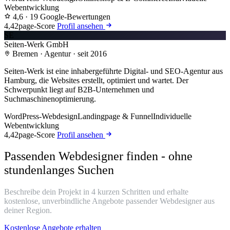
Webentwicklung
4,6
· 19 Google-Bewertungen
4,4
2page-Score
Profil ansehen
SE
Seiten-Werk GmbH
Bremen · Agentur · seit 2016
Seiten-Werk ist eine inhabergeführte Digital- und SEO-Agentur aus
Hamburg, die Websites erstellt, optimiert und wartet. Der
Schwerpunkt liegt auf B2B-Unternehmen und
Suchmaschinenoptimierung.
WordPress-Webdesign
Landingpage & Funnel
Individuelle
Webentwicklung
4,4
2page-Score
Profil ansehen
Passenden Webdesigner finden - ohne
stundenlanges Suchen
Beschreibe dein Projekt in 4 kurzen Schritten und erhalte
kostenlose, unverbindliche Angebote passender Webdesigner aus
deiner Region.
Kostenlose Angebote erhalten