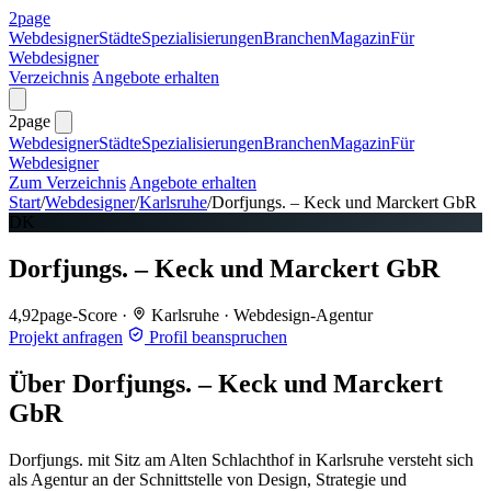
2page
Webdesigner
Städte
Spezialisierungen
Branchen
Magazin
Für
Webdesigner
Verzeichnis
Angebote erhalten
2page
Webdesigner
Städte
Spezialisierungen
Branchen
Magazin
Für
Webdesigner
Zum Verzeichnis
Angebote erhalten
Start
/
Webdesigner
/
Karlsruhe
/
Dorfjungs. – Keck und Marckert GbR
DK
Dorfjungs. – Keck und Marckert GbR
4,9
2page-Score
·
Karlsruhe
·
Webdesign-Agentur
Projekt anfragen
Profil beanspruchen
Über Dorfjungs. – Keck und Marckert
GbR
Dorfjungs. mit Sitz am Alten Schlachthof in Karlsruhe versteht sich
als Agentur an der Schnittstelle von Design, Strategie und