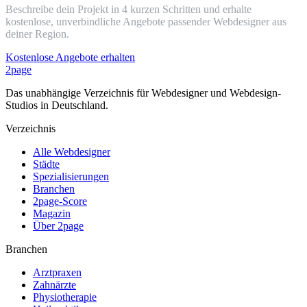
Beschreibe dein Projekt in 4 kurzen Schritten und erhalte
kostenlose, unverbindliche Angebote passender Webdesigner aus
deiner Region.
Kostenlose Angebote erhalten
2page
Das unabhängige Verzeichnis für Webdesigner und Webdesign-
Studios in Deutschland.
Verzeichnis
Alle Webdesigner
Städte
Spezialisierungen
Branchen
2page-Score
Magazin
Über 2page
Branchen
Arztpraxen
Zahnärzte
Physiotherapie