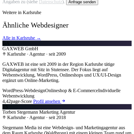
Angaben zu (siehe
Datenschutz
).
Anfrage senden
Weitere in Karlsruhe
Ähnliche Webdesigner
Alle in Karlsruhe →
GA
GAXWEB GmbH
Karlsruhe · Agentur · seit 2009
GAXWEB ist eine seit 2009 in der Region Karlsruhe tätige
Digitalagentur mit Sitz in Stutensee. Der Fokus liegt auf
Webentwicklung, WordPress, Onlineshops und UX/UI-Design
ergänzt um Online-Marketing.
WordPress-Webdesign
Onlineshop & E-Commerce
Individuelle
Webentwicklung
4,4
2page-Score
Profil ansehen
TS
Torben Stegemann Marketing Agentur
Karlsruhe · Agentur · seit 2018
Stegemann Media ist eine Webdesign- und Marketingagentur aus
dem Raum Karlsruhe (Waldbronn) mit einem kleinen Team rund um