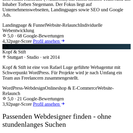
Inhaber Torben Stegemann. Der Fokus liegt auf
Unternehmenswebseiten, Landingpages sowie SEO und Google
Ads.
Landingpage & Funnel
Website-Relaunch
Individuelle
Webentwicklung
5,0
· 68 Google-Bewertungen
4,3
2page-Score
Profil ansehen
KS
Kopf & Stift
Stuttgart · Studio · seit 2014
Kopf & Stift ist eine von Rafael Luge geführte Webagentur mit
Schwerpunkt WordPress. Für Projekte wird je nach Umfang ein
Team aus Freelancern zusammengestellt.
WordPress-Webdesign
Onlineshop & E-Commerce
Website-
Relaunch
5,0
· 21 Google-Bewertungen
3,9
2page-Score
Profil ansehen
Passenden Webdesigner finden - ohne
stundenlanges Suchen