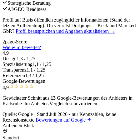
Strategische Beratung
AI/GEO-Readiness
Profil auf Basis öffentlich zugänglicher Informationen (Stand der
letzten Aufbereitung). Du vertrittst Dorfjungs. – Keck und Marckert
GbR?
Profil beanspruchen und Angaben aktualisieren →
2page-Score
Wie wird bewertet?
4,9
Design
1,3
/ 1,25
Spezialisierung
1,1
/ 1,25
Transparenz
1,1
/ 1,25
Referenzen
1,3
/ 1,25
Google-Bewertungen
4,9
Gewichteter Schnitt aus
13
Google-Bewertungen des Anbieters in
Karlsruhe. Im Anbieter-Vergleich
sehr zufrieden
.
Quelle: Google · Stand Juli 2026 · nur Kennzahlen, keine
Rezensionstexte
Bewertungen auf Google
Auf einen Blick
Standort