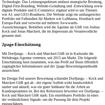
Technologie. Das Leistungsspektrum umfasst strategische Beratung,
Digital-First-Branding, Website-Gestaltung und -Entwicklung sowie
digitale Produkte und E-Commerce; ergänzt wird es um Themen
wie AI- und GEO-Readiness. Die Website zeigt ein umfangreiches
Portfolio mit Fallstudien für Marken wie Lufthansa, Hornbach und
Europa-Park und verweist auf mehrere Awwwards-
Auszeichnungen. Betrieben wird die Agentur als GbR von Joshua
Keck und Jonas Marckert, die im Impressum als Verantwortliche
genannt sind.
2page-Einschätzung
Mit Dorfjungs. – Keck und Marckert GbR ist in Karlsruhe die
Webdesign-Agentur vertreten, seit 2015 am Markt. Die folgende
Einschätzung fasst zusammen, was das Profil auf Basis öffentlich
zugänglicher Informationen und der 2page-Bewertungsmethodik
auszeichnet.
Im Design-Teil unserer Bewertung schneidet Dorfjungs. – Keck und
Marckert GbR gut ab - der eigene Auftritt wirkt handwerklich
sauber und aktuell, was ein guter Indikator für die Arbeit an
Kundenprojekten ist. Bei den Referenzen bewerten wir Dorfjungs. –
Keck und Marckert GbR stark: Ein einsehbares Portfolio ist eines
der verlässlichsten Signale, um die Passung für dein Projekt
einzuschätzen.