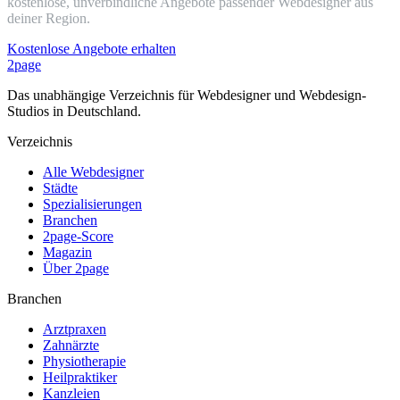
kostenlose, unverbindliche Angebote passender Webdesigner aus
deiner Region.
Kostenlose Angebote erhalten
2page
Das unabhängige Verzeichnis für Webdesigner und Webdesign-
Studios in Deutschland.
Verzeichnis
Alle Webdesigner
Städte
Spezialisierungen
Branchen
2page-Score
Magazin
Über 2page
Branchen
Arztpraxen
Zahnärzte
Physiotherapie
Heilpraktiker
Kanzleien