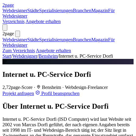
2page
Webdesigner
Städte
Spezialisierungen
Branchen
Magazin
Für
Webdesigner
Verzeichnis
Angebote erhalten
2page
Webdesigner
Städte
Spezialisierungen
Branchen
Magazin
Für
Webdesigner
Zum Verzeichnis
Angebote erhalten
Start
/
Webdesigner
/
Bensheim
/
Internet u. PC-Service Dorfi
IP
Internet u. PC-Service Dorfi
2,7
2page-Score
·
Bensheim
·
Webdesign-Freelancer
Projekt anfragen
Profil beanspruchen
Über Internet u. PC-Service Dorfi
Internet u. PC-Service Dorfi (ISD Computer) wird laut Website seit
2002 von Marcus Dorfi geführt, der nach eigenen Angaben bereits
seit 1998 im IT- und Webdesign-Bereich tätig ist; der Sitz liegt in
Zwingenberg an der Bergstraße, das genannte Einsatzgebiet umfasst