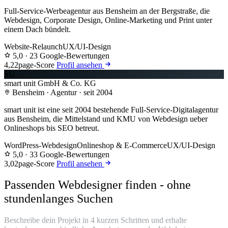
Full-Service-Werbeagentur aus Bensheim an der Bergstraße, die
Webdesign, Corporate Design, Online-Marketing und Print unter
einem Dach bündelt.
Website-Relaunch
UX/UI-Design
5,0
· 23 Google-Bewertungen
4,2
2page-Score
Profil ansehen
SU
smart unit GmbH & Co. KG
Bensheim · Agentur · seit 2004
smart unit ist eine seit 2004 bestehende Full-Service-Digitalagentur
aus Bensheim, die Mittelstand und KMU von Webdesign ueber
Onlineshops bis SEO betreut.
WordPress-Webdesign
Onlineshop & E-Commerce
UX/UI-Design
5,0
· 33 Google-Bewertungen
3,0
2page-Score
Profil ansehen
Passenden Webdesigner finden - ohne
stundenlanges Suchen
Beschreibe dein Projekt in 4 kurzen Schritten und erhalte