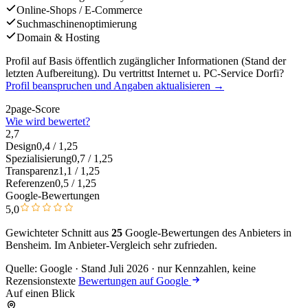
Online-Shops / E-Commerce
Suchmaschinenoptimierung
Domain & Hosting
Profil auf Basis öffentlich zugänglicher Informationen (Stand der
letzten Aufbereitung). Du vertrittst Internet u. PC-Service Dorfi?
Profil beanspruchen und Angaben aktualisieren →
2page-Score
Wie wird bewertet?
2,7
Design
0,4
/ 1,25
Spezialisierung
0,7
/ 1,25
Transparenz
1,1
/ 1,25
Referenzen
0,5
/ 1,25
Google-Bewertungen
5,0
Gewichteter Schnitt aus
25
Google-Bewertungen des Anbieters in
Bensheim. Im Anbieter-Vergleich
sehr zufrieden
.
Quelle: Google · Stand Juli 2026 · nur Kennzahlen, keine
Rezensionstexte
Bewertungen auf Google
Auf einen Blick