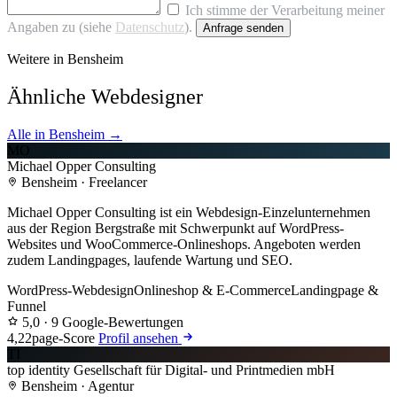
Ich stimme der Verarbeitung meiner
Angaben zu (siehe
Datenschutz
).
Anfrage senden
Weitere in Bensheim
Ähnliche Webdesigner
Alle in Bensheim →
MO
Michael Opper Consulting
Bensheim · Freelancer
Michael Opper Consulting ist ein Webdesign-Einzelunternehmen
aus der Region Bergstraße mit Schwerpunkt auf WordPress-
Websites und WooCommerce-Onlineshops. Angeboten werden
zudem Landingpages, laufende Wartung und SEO.
WordPress-Webdesign
Onlineshop & E-Commerce
Landingpage &
Funnel
5,0
· 9 Google-Bewertungen
4,2
2page-Score
Profil ansehen
TI
top identity Gesellschaft für Digital- und Printmedien mbH
Bensheim · Agentur