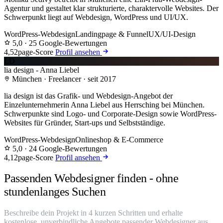
Agentur und gestaltet klar strukturierte, charaktervolle Websites. Der
Schwerpunkt liegt auf Webdesign, WordPress und UI/UX.
WordPress-Webdesign
Landingpage & Funnel
UX/UI-Design
5,0
· 25 Google-Bewertungen
4,5
2page-Score
Profil ansehen
LD
lia design - Anna Liebel
München · Freelancer · seit 2017
lia design ist das Grafik- und Webdesign-Angebot der
Einzelunternehmerin Anna Liebel aus Herrsching bei München.
Schwerpunkte sind Logo- und Corporate-Design sowie WordPress-
Websites für Gründer, Start-ups und Selbstständige.
WordPress-Webdesign
Onlineshop & E-Commerce
5,0
· 24 Google-Bewertungen
4,1
2page-Score
Profil ansehen
Passenden Webdesigner finden - ohne
stundenlanges Suchen
Beschreibe dein Projekt in 4 kurzen Schritten und erhalte
kostenlose, unverbindliche Angebote passender Webdesigner aus