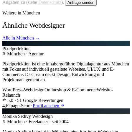
Angaben zu (siehe
Datenschutz
).
Anfrage senden
Weitere in München
Ähnliche Webdesigner
Alle in München →
PI
Pixelperfektion
München · Agentur
Pixelperfektion ist eine inhabergeführte Digitalagentur aus München
mit Fokus auf individuell gestaltete Websites, UI/UX und E-
Commerce. Das Team deckt Design, Entwicklung und
Projektmanagement ab.
WordPress-Webdesign
Onlineshop & E-Commerce
Website-
Relaunch
5,0
· 51 Google-Bewertungen
4,6
2page-Score
Profil ansehen
MS
Monika Sedivy Webdesign
München · Freelancer · seit 2004
Monika Sedivy betreibt in München eine Ein-Frau-Webdesign-