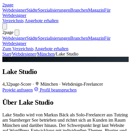
2page
Webdesigner
Städte
Spezialisierungen
Branchen
Magazin
Für
Webdesigner
Verzeichnis
Angebote erhalten
2page
Webdesigner
Städte
Spezialisierungen
Branchen
Magazin
Für
Webdesigner
Zum Verzeichnis
Angebote erhalten
Start
/
Webdesigner
/
München
/
Lake Studio
LS
Lake Studio
4,3
2page-Score
·
München
·
Webdesign-Freelancer
Projekt anfragen
Profil beanspruchen
Über Lake Studio
Lake Studio wird von Markus Bäck als Solo-Freelancer aus Tutzing
am Starnberger See betrieben und richtet sich an Kunden im Raum
München und darüber hinaus. Der Schwerpunkt liegt laut Website
auf WordPress-Entwicklung mit individuellen Themes, Plugins und