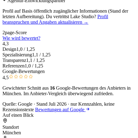
Agentur-Entwicklungspartner
Profil auf Basis öffentlich zugänglicher Informationen (Stand der
letzten Aufbereitung). Du vertrittst Lake Studio?
Profil
beanspruchen und Angaben aktualisieren →
2page-Score
Wie wird bewertet?
4,3
Design
1,0
/ 1,25
Spezialisierung
1,1
/ 1,25
Transparenz
1,1
/ 1,25
Referenzen
1,0
/ 1,25
Google-Bewertungen
4,5
Gewichteter Schnitt aus
16
Google-Bewertungen des Anbieters in
München. Im Anbieter-Vergleich
überwiegend zufrieden
.
Quelle: Google · Stand Juli 2026 · nur Kennzahlen, keine
Rezensionstexte
Bewertungen auf Google
Auf einen Blick
Standort
München