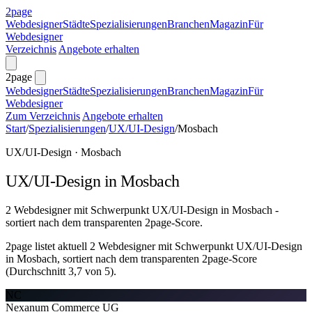
2page
Webdesigner
Städte
Spezialisierungen
Branchen
Magazin
Für
Webdesigner
Verzeichnis
Angebote erhalten
2page
Webdesigner
Städte
Spezialisierungen
Branchen
Magazin
Für
Webdesigner
Zum Verzeichnis
Angebote erhalten
Start
/
Spezialisierungen
/
UX/UI-Design
/
Mosbach
UX/UI-Design · Mosbach
UX/UI-Design in Mosbach
2 Webdesigner mit Schwerpunkt UX/UI-Design in Mosbach -
sortiert nach dem transparenten 2page-Score.
2page listet aktuell 2 Webdesigner mit Schwerpunkt UX/UI-Design
in Mosbach, sortiert nach dem transparenten 2page-Score
(Durchschnitt 3,7 von 5).
NC
Nexanum Commerce UG