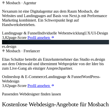
Mosbach · Agentur
Nexanum ist eine Digitalagentur aus dem Raum Mosbach, die
Websites und Landingpages auf Basis von Next.js mit Performance
Marketing kombiniert. Ein Schwerpunkt liegt auf
Handwerksbetrieben.
Landingpage & Funnel
Individuelle Webentwicklung
UX/UI-Design
3,8
2page-Score
Profil ansehen
ED
es.design
Mosbach · Freelancer
Elias Schultze betreibt als Einzelunternehmer das Studio es.design
aus dem Odenwald und übernimmt Webprojekte von der Idee bis
zum Live-Gang als einziger Ansprechpartner.
Onlineshop & E-Commerce
Landingpage & Funnel
WordPress-
Webdesign
3,6
2page-Score
Profil ansehen
Passenden Webdesigner finden lassen
Kostenlose Webdesign-Angebote für Mosbach