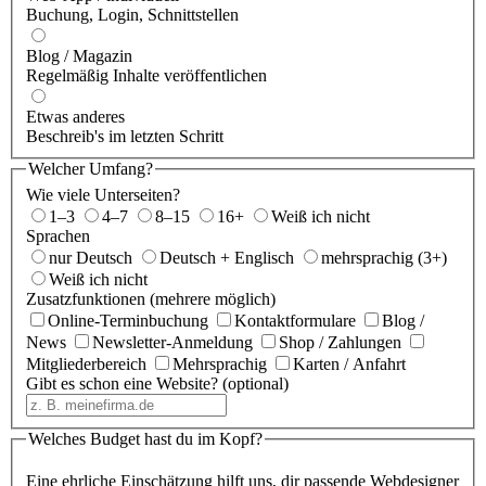
Buchung, Login, Schnittstellen
Blog / Magazin
Regelmäßig Inhalte veröffentlichen
Etwas anderes
Beschreib's im letzten Schritt
Welcher Umfang?
Wie viele Unterseiten?
1–3
4–7
8–15
16+
Weiß ich nicht
Sprachen
nur Deutsch
Deutsch + Englisch
mehrsprachig (3+)
Weiß ich nicht
Zusatzfunktionen (mehrere möglich)
Online-Terminbuchung
Kontaktformulare
Blog /
News
Newsletter-Anmeldung
Shop / Zahlungen
Mitgliederbereich
Mehrsprachig
Karten / Anfahrt
Gibt es schon eine Website?
(optional)
Welches Budget hast du im Kopf?
Eine ehrliche Einschätzung hilft uns, dir passende Webdesigner